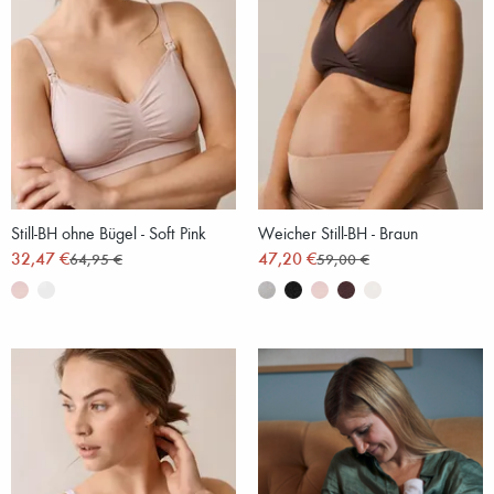
Still-BH ohne Bügel - Soft Pink
Weicher Still-BH - Braun
32,47 €
47,20 €
64,95 €
59,00 €