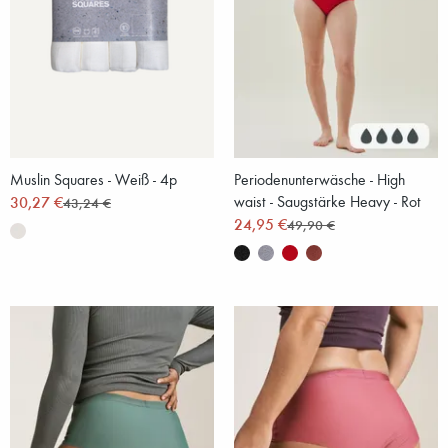
Muslin Squares - Weiß - 4p
Periodenunterwäsche - High
30,27 €
waist - Saugstärke Heavy - Rot
43,24 €
24,95 €
49,90 €