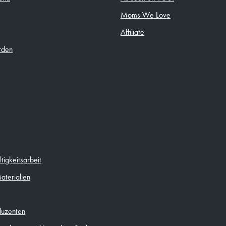
Moms We Love
Affiliate
rden
igkeitsarbeit
aterialien
duzenten