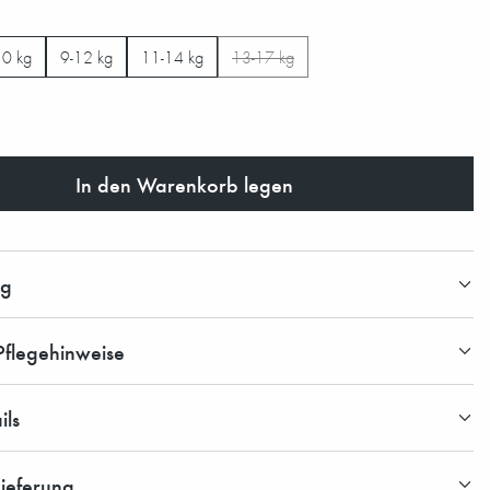
10 kg
9-12 kg
11-14 kg
13-17 kg
In den Warenkorb legen
ng
Pflegehinweise
ils
ieferung