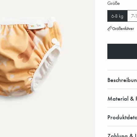
Größe
6-8 kg
7-
Größenführer
Beschreibu
Material & 
Produktdeta
Zahlung & L