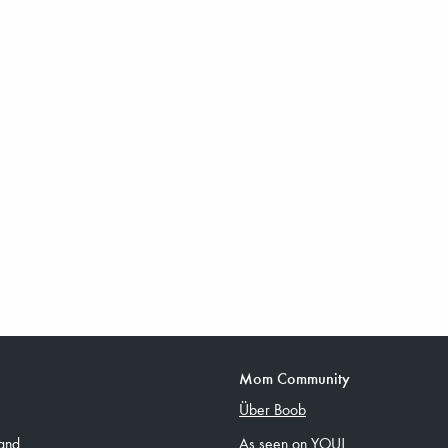
Mom Community
Über Boob
and
As seen on YOU!