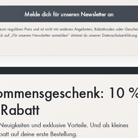
Melde dich für unseren Newsletter an
l zum regulären Preis und ist nicht mit anderen Angeboten, Rabattcodes oder Gesch
ick auf „Für unseren Newsletter anmelden“ stimmst du unserer Datenschutzerklärung 
Mom Community
lkommensgeschenk: 10 
Über Boob
and
As seen on YOU!
Rabatt
Moms We Love
Affiliate
Neuigkeiten und exklusive Vorteile. Und als kleines
rden
tt auf deine erste Bestellung.