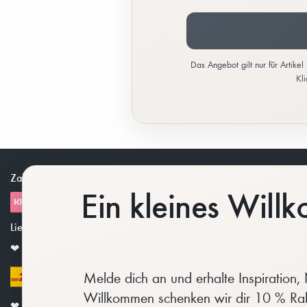
Das Angebot gilt nur für Artike
Kl
Zahlungsmöglichkeiten
Support
Ein kleines Wil
Support
Zahlung & Vers
Lieferoptionen
AGB
❤︎ Kostenloser Versand ab 99 EUR Bestellwert
Widerrufsrecht
Melde dich an und erhalte Inspiration, 
Ein Händler we
Willkommen schenken wir dir 10 % Raba
❤︎ Nachhaltige Materialien