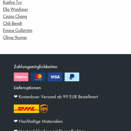
Kaitlyn Tru
Ella Wayfarer
Cinzia Chang
Chili Bendt
Emma Gullström
Olivia Youngs
Zahlungsmöglichkeiten
Lieferoptionen
❤︎ Kostenloser Versand ab 99 EUR Bestellwert
❤︎ Nachhaltige Materialien
❤︎ Umstandskleidung mit Doppelfunktion