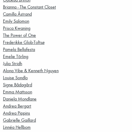
Brianna - The Constant Closet
Camilla Åstrand
Emily Salomon
Prisca Kwaning
The Power of One
Frederikke Glob-Toftsø
Pamela Bellafesta
Emelie Törling
Julia Stridh
Alona Vibe & Kenneth Nguyen
Louise Sondlo
Signe Bådagård
Emma Mattsson
Daniela Mondlane
Andrea Bergart
Andrea Pippins
Gabrielle Gaillard
Linnéa Hellbom