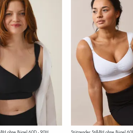
ll-BH ohne Bügel 60D - 90H
Stützender Still-BH ohne Bügel 6