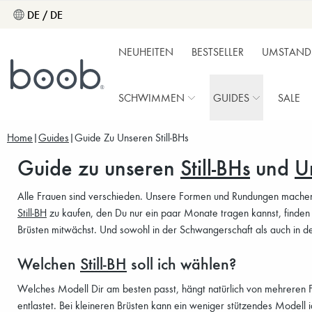
DE / DE
NEUHEITEN
BESTSELLER
UMSTAND
SCHWIMMEN
GUIDES
SALE
Home
Guides
Guide Zu Unseren Still-BHs
Guide zu unseren
Still-BHs
und
U
Alle Frauen sind verschieden. Unsere Formen und Rundungen machen u
Still-BH
zu kaufen, den Du nur ein paar Monate tragen kannst, finden
Brüsten mitwächst. Und sowohl in der Schwangerschaft als auch in der S
Welchen
Still-BH
soll ich wählen?
Welches Modell Dir am besten passt, hängt natürlich von mehreren 
entlastet. Bei kleineren Brüsten kann ein weniger stützendes Modell 