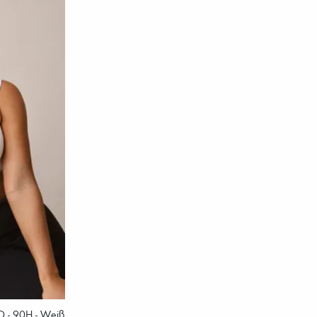
0D - 90H - Weiß