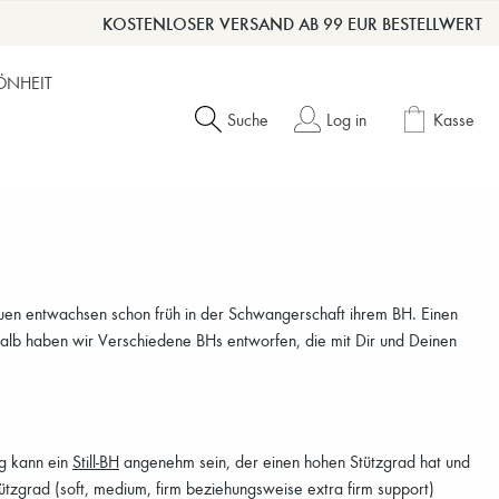
KOSTENLOSER VERSAND AB 99 EUR BESTELLWERT
ÖNHEIT
Suche
Log in
Kasse
auen entwachsen schon früh in der Schwangerschaft ihrem BH. Einen
halb haben wir Verschiedene BHs entworfen, die mit Dir und Deinen
g kann ein
Still-BH
angenehm sein, der einen hohen Stützgrad hat und
tützgrad (soft, medium, firm beziehungsweise extra firm support)