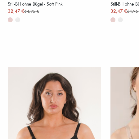
Still-BH ohne Bügel - Soft Pink
Still-BH ohne B
32,47 €
32,47 €
64,95 €
64,95