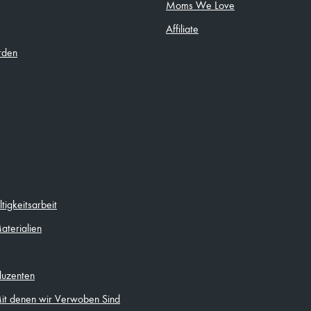
Moms We Love
Affiliate
rden
igkeitsarbeit
aterialien
duzenten
Mit denen wir Verwoben Sind