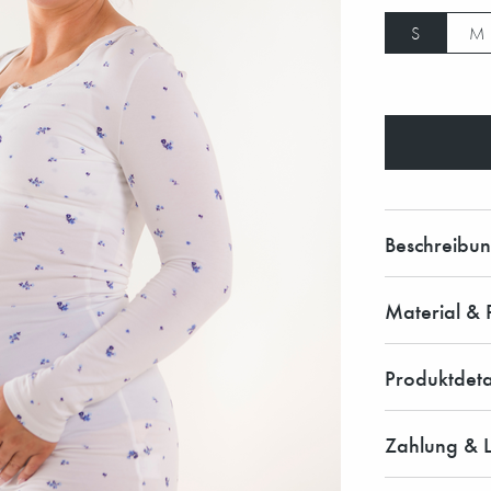
S
M
Beschreibu
Material & 
Produktdeta
Zahlung & L