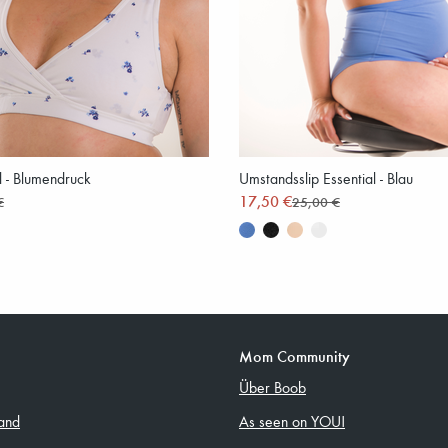
al - Blumendruck
Umstandsslip Essential - Blau
17,50 €
€
25,00 €
Mom Community
Über Boob
and
As seen on YOU!