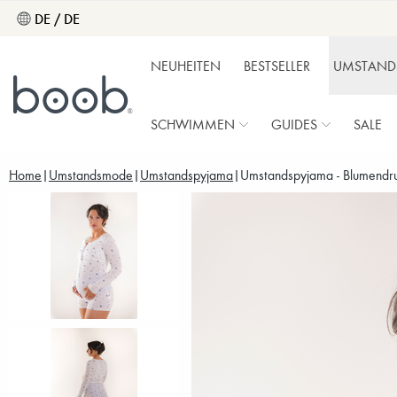
DE / DE
NEUHEITEN
BESTSELLER
UMSTAND
SCHWIMMEN
GUIDES
SALE
Home
Umstandsmode
Umstandspyjama
Umstandspyjama - Blumendr