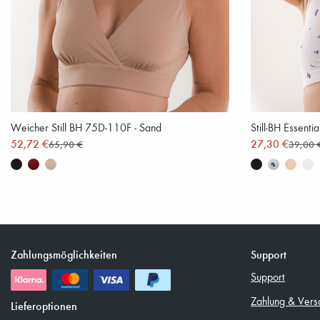
Weicher Still BH 75D-110F - Sand
Still-BH Essenti
52,72 €
27,30 €
65,90 €
39,00 
Zahlungsmöglichkeiten
Support
Support
Zahlung & Vers
Lieferoptionen