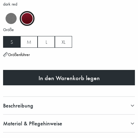
dark red
Größe
S
M
L
XL
Größenführer
In den Warenkorb legen
Beschreibung
Material & Pflegehinweise