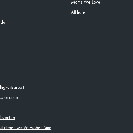
Moms We Love
Affiliate
rden
igkeitsarbeit
aterialien
duzenten
Mit denen wir Verwoben Sind