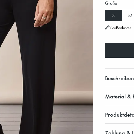
Größe
S
M
Größenführer
Beschreibu
Material & 
Produktdeta
Zahlung & L