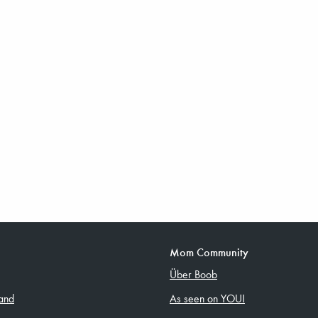
Mom Community
Über Boob
and
As seen on YOU!