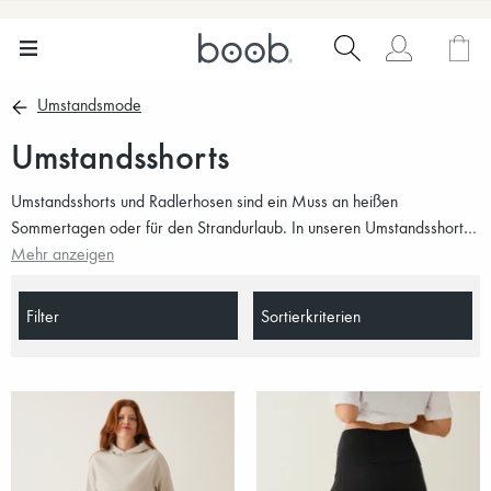
Umstandsmode
Umstandsshorts
Umstandsshorts und Radlerhosen sind ein Muss an heißen
Sommertagen oder für den Strandurlaub. In unseren Umstandsshorts
bleibst du kühl und gleichzeitig umschließen sie mit ihren bequemen,
Mehr anzeigen
flexiblen Taillenbündchen sanft deinen Babybauch.
Filter
Sortierkriterien