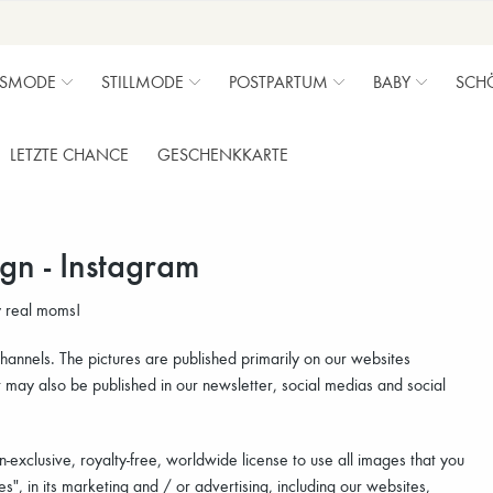
SMODE
STILLMODE
POSTPARTUM
BABY
SCH
LETZTE CHANCE
GESCHENKKARTE
gn - Instagram
y real moms!
annels. The pictures are published primarily on our websites
also be published in our newsletter, social medias and social
clusive, royalty-free, worldwide license to use all images that you
", in its marketing and / or advertising, including our websites,