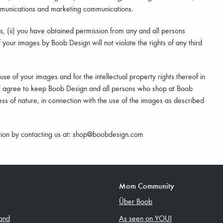
ommunications and marketing communications.
es, (ii) you have obtained permission from any and all persons
f your images by Boob Design will not violate the rights of any third
se of your images and for the intellectual property rights thereof in
d agree to keep Boob Design and all persons who shop at Boob
dless of nature, in connection with the use of the images as described
ction by contacting us at: shop@boobdesign.com
Mom Community
Über Boob
and
As seen on YOU!