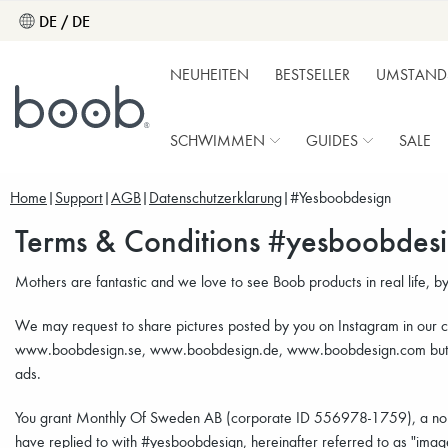
DE / DE
NEUHEITEN
BESTSELLER
UMSTAND
SCHWIMMEN
GUIDES
SALE
Home
Support
AGB
Datenschutzerklarung
#yesboobdesign
Terms & Conditions #yesboobdesi
Mothers are fantastic and we love to see Boob products in real life, b
We may request to share pictures posted by you on Instagram in our ch
www.boobdesign.se, www.boobdesign.de, www.boobdesign.com but may 
ads.
You grant Monthly Of Sweden AB (corporate ID 556978-1759), a non-ex
have replied to with #yesboobdesign, hereinafter referred to as "images