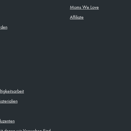
Moms We Love
Affiliate
rden
igkeitsarbeit
aterialien
duzenten
Mit denen wir Verwoben Sind