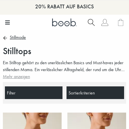
20% RABATT AUF BASICS
Stillmode
Stilltops
Ein Stilltop gehört zu den unerlässlichen Basics und Must-haves jeder
stillenden Mama. Ein verlässlicher Alltagsheld, der rund um die Uhr
das Stillen erleichtert. Lässt sich perfekt unter einem Hemd oder
Mehr anzeigen
Pullover tragen – oder natürlich einzeln. Hier findest du bequeme
Stilltops, die den Alltag und jeden Anlass schöner und einfacher
Filter
Sortierkriterien
machen.