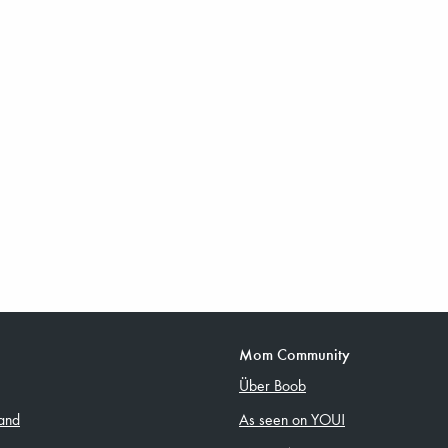
Mom Community
Über Boob
and
As seen on YOU!