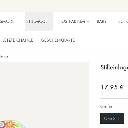
SMODE
STILLMODE
POSTPARTUM
BABY
SCH
LETZTE CHANCE
GESCHENKKARTE
 Pack
Stilleinla
17,95 €
Größe
One Size