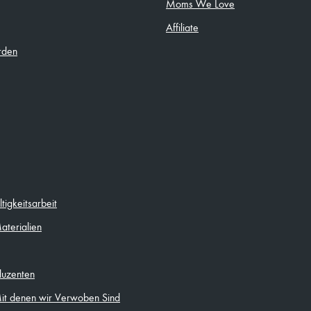
Moms We Love
Affiliate
rden
igkeitsarbeit
aterialien
duzenten
Mit denen wir Verwoben Sind