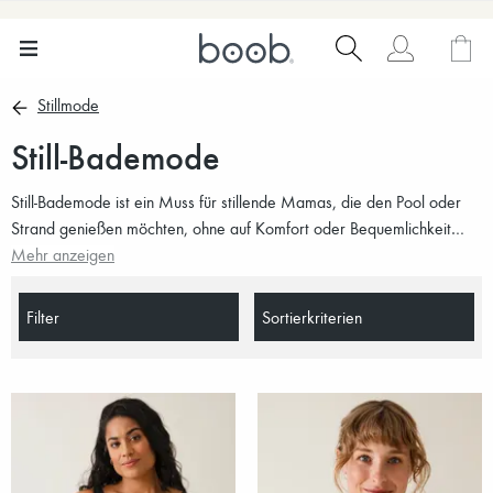
Stillmode
Still-Bademode
Still-Bademode ist ein Muss für stillende Mamas, die den Pool oder
Strand genießen möchten, ohne auf Komfort oder Bequemlichkeit
verzichten zu müssen. Genießen Sie Ihre Zeit in der Sonne mit Ihrem
Mehr anzeigen
Kleinen. Aber vergessen Sie nicht die Sonnencreme und den
Sonnenschutz!
Filter
Sortierkriterien