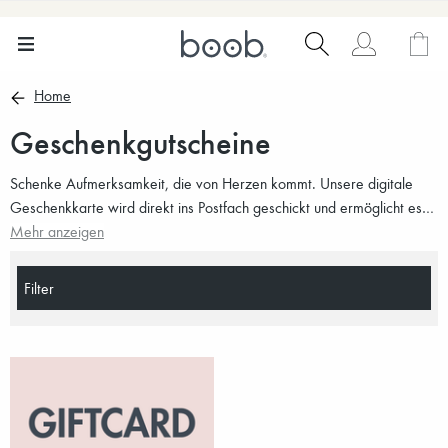
Home
Geschenkgutscheine
Schenke Aufmerksamkeit, die von Herzen kommt. Unsere digitale
Geschenkkarte wird direkt ins Postfach geschickt und ermöglicht es
dem Empfänger, aus weichen, nachhaltigen Favoriten für
Mehr anzeigen
Schwangerschaft, Stillzeit und die erste Zeit mit Baby zu wählen. Ein
liebevolles Geschenk zur Babyshower, für frischgebackene Eltern –
Filter
oder einfach so